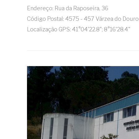
Endereço: Rua da Raposeira, 36
Código Postal: 4575 - 457 Várzea do Douro
Localização GPS: 41°04'22.8"; 8°16'28.4"