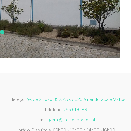
Endereço:
Av. de S. João 892, 4575-029 Alpendorada e Matos
Telefone:
255 619 189
E-mail:
geral@jf-alpendorada.pt
Horário: Dias úteis: 09h00 > 12h00 e 14h00 >18h00