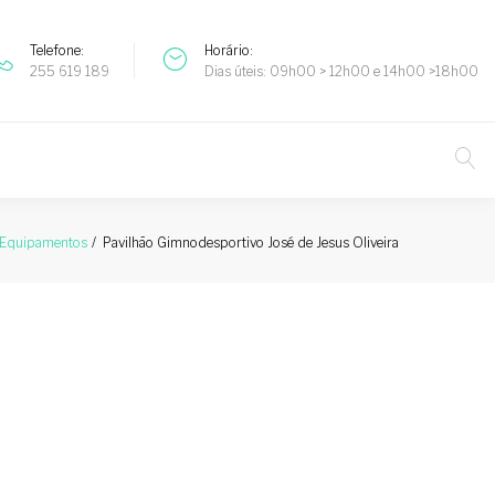
Telefone
Horário
255 619 189
Dias úteis: 09h00 > 12h00 e 14h00 >18h00
Pavilhão Gimnodesportivo José de Jesus Oliveira
Equipamentos