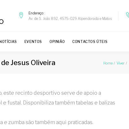
Endereço
Av. de S. João 892, 4575-029 Alpendorada e Matos
NOTÍCIAS
EVENTOS
OPINIÃO
CONTACTOS ÚTEIS
de Jesus Oliveira
Home
Viver
, este recinto desportivo serve de apoio a
e fustal. Disponibiliza também tabelas e balizas
 e zumba são também aqui praticadas.