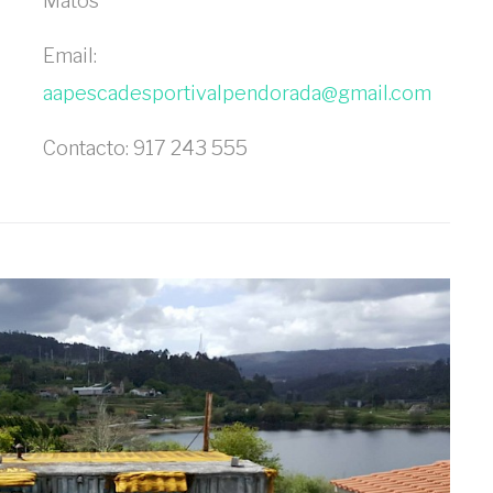
Matos
Email:
aapescadesportivalpendorada@gmail.com
Contacto: 917 243 555